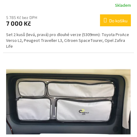
Skladem
5 785 Kč bez DPH
Do košíku
7 000 Kč
Set 2 kusů (levá, pravá) pro dlouhé verze (5309mm): Toyota ProAce
Verso L2, Peugeot Traveller L3, Citroen SpaceTourer, Opel Zafira
Life