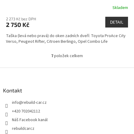
Skladem
2 273 Kč bez DPH
DETAIL
2 750 Kč
Taška (levá nebo pravá) do oken zadních dveří: Toyota ProAce City
Verso, Peugeot Rifter, Citroen Berlingo, Opel Combo Life
7
položek celkem
O
v
l
Z
á
á
d
p
a
a
Kontakt
c
t
í
info
@
rebuild-car.cz
í
p
r
+420 702042112
v
Náš Facebook kanál
k
y
rebuildcarcz
v