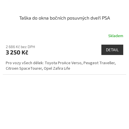
Taška do okna bočních posuvných dveří PSA
Skladem
2 686 Kč bez DPH
DETAIL
3 250 Kč
Pro vozy všech délek: Toyota ProAce Verso, Peugeot Traveller,
Citroen SpaceTourer, Opel Zafira Life