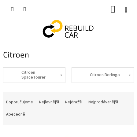
Přejít
NÁKUP
na
obsah
KOŠÍK
Citroen
Citroen
Citroen Berlingo
SpaceTourer
Ř
a
Doporučujeme
Nejlevnější
Nejdražší
Nejprodávanější
z
e
Abecedně
n
í
V
p