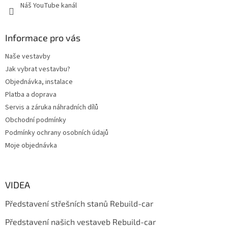
Náš YouTube kanál
ý
p
i
s
Informace pro vás
u
Naše vestavby
Jak vybrat vestavbu?
Objednávka, instalace
Platba a doprava
Servis a záruka náhradních dílů
Obchodní podmínky
Podmínky ochrany osobních údajů
Moje objednávka
VIDEA
Představení střešních stanů Rebuild-car
Představení našich vestaveb Rebuild-car