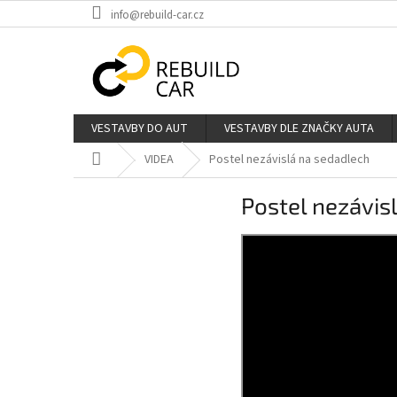
Přejít
info@rebuild-car.cz
na
obsah
VESTAVBY DO AUT
VESTAVBY DLE ZNAČKY AUTA
Domů
VIDEA
Postel nezávislá na sedadlech
Postel nezávis