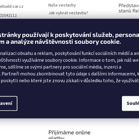
Naše vestavby
Představ
rebuild-car.cz
stanů Re
Jak vybrat vestavbu?
702042112
Objednávka, instalace
Představ
cebook kanál
vestaveb
Platba a doprava
dcarcz
stránky používají k poskytování služeb, persona
Servis a záruka náhradních dílů
Postel n
m a analýze návštěvnosti soubory cookie.
uTube kanál
sedadle
Obchodní podmínky
Podmínky ochrany osobních
nalizaci obsahu a reklam, poskytování funkcí sociálních médií a a
Jednoduc
údajů
vestavby
vštěvnosti využíváme soubory cookie. Informace o tom, jak náš w
Moje objednávka
me, sdílíme se svými partnery pro sociální média, inzerci a
Výlet s d
. Partneři mohou zkombinovat tyto údaje s dalšími informacemi, 
Beskyde
m poskytli nebo které jste znovu získali v důsledku toho, že využívát
Rybáři to
výhody v
Rebuildc
avení
Souh
ARCHIV
Přijímáme online
platby