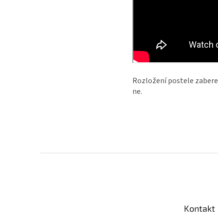
Rozložení postele zabere j
ne.
Z
á
p
a
t
Kontakt
í