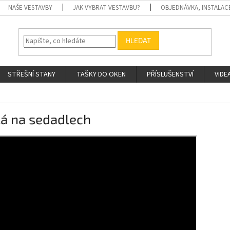
NAŠE VESTAVBY
JAK VYBRAT VESTAVBU?
OBJEDNÁVKA, INSTALAC
HLEDAT
STŘEŠNÍ STANY
TAŠKY DO OKEN
PŘÍSLUŠENSTVÍ
VIDE
lá na sedadlech