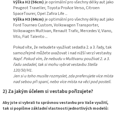
Výška H2 (56cm)
je oprimální pro všechny délky aut jako
Peugeot Traveller, Toyota ProAce Verso, Citroen
SpaceTourer, Opel Zafira Life ...
Výška H3 (64cm)
je optimální pro všechny délky aut jako
Ford Tourneo Custom, Volkswagen Transporter,
Volkswagen Multivan, Renault Trafic, Mercedes V, Viano,
Vito, Fiat Talento ...
Pokud víte, že nebudete využívat sedadla 2. a 3. řady, tak
samozřejmě můžete uvažovat i nad nižší verzí vestavby.
Např. Pokud vím, že nebudu v Multivanu používat 2. a 3.
řadu sedadel, tak si mohu vybrat vestavbu Stella
120/50/H1.
Jen si u toho musíte rozmyslet, zda preferujete více místa
nad sebou při spaní, nebo více místa na věci pod postelí.
2) Za jakým účelem si vestabu pořizujete?
Aby jste si vybrali tu správnou vestavbu pro Vaše využití,
tak si popišme základní vlastnosti jednotlivých modelů: