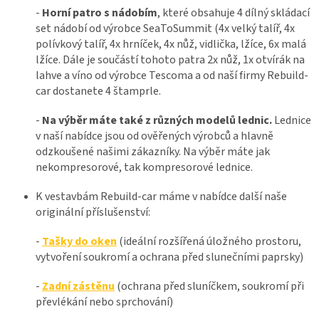
-
Horní patro s nádobím
, které obsahuje 4 dílný skládací
set nádobí od výrobce SeaToSummit (4x velký talíř, 4x
polívkový talíř, 4x hrníček, 4x nůž, vidlička, lžíce, 6x malá
lžíce. Dále je součástí tohoto patra 2x nůž, 1x otvírák na
lahve a víno od výrobce Tescoma a od naší firmy Rebuild-
car dostanete 4 štamprle.
-
Na výběr máte také z různých modelů lednic.
Lednice
v naší nabídce jsou od ověřených výrobců a hlavně
odzkoušené našimi zákazníky. Na výběr máte jak
nekompresorové, tak kompresorové lednice.
K vestavbám Rebuild-car máme v nabídce další naše
originální příslušenství:
-
Tašky do oken
(ideální rozšířená úložného prostoru,
vytvoření soukromí a ochrana před slunečními paprsky)
-
Zadní zástěnu
(ochrana před sluníčkem, soukromí při
převlékání nebo sprchování)