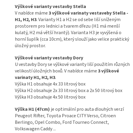
Výškové varianty vestavby Stella
V nabídce máme
3 výškové varinaty vestaveby Stella -
H1, H2, H3
. Varianty H1 a H2 se od sebe liší sníženým
prostorem pro lednici a tvarem dřezu (H1 má menší
kulatý, H2 má větší hrantý). Varianta H3 je vyvýšená o
horní šuplík (cca 10cm), který slouží jako velice praktický
úložný prostor.
Výškové varianty vestavby Dory
U vestavby Dory se výškové varianty liší použitím různých
velikostí úložných boxů. V nabídce máme
3 výškové
varinaty H1, H2, H3
.
Výška H1 obsahuje 4x 33 litrový box
Výška H2 obsahuje 2x 33 litrový box a 2x 50 litrový box
Výška H3 obsahuje 4x 50 litrový box
Výška H1 (47cm)
je optimální pro auta dlouhých verzí
Peugeot Rifter, Toyota Proace CITY Verso, Citroen
Berlingo, Opel Combo, Ford Tourneo Connect,
Volkswagen Caddy ...