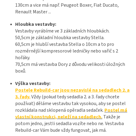
130cm a vice má např. Peugeot Boxer, Fiat Ducato,
Renault Master ...
Hloubka vestavby:
Vestavby vyrábíme ve 3 základních hloubkách.
50,5cm je základní hloubka vestavby Stella.
60,5cm je hlubší vestavba Stella o 10cm a to pro
rozměrnější kompresorové ledničky nebo vařič s 2
hořáky.
70,5cm má vestavba Dory z důvodu velikosti úložných
boxů.
Výška vestavby:
Postele Rebuild-car jsou nezavislé na sedadlech 2. a
3. řady.
Vždy (pokud tedy sedadla 2. a 3. řady chcete
používat) děláme vestavbu tak vysokou, aby se postel
rozkládala nad sklopená opěradla sedaček.
Postel má
vlastní konstrukci, neleží na sedadlech.
Takže je
potom jedno, jestli sedadla vozíte nebo ne. Vestavba
Rebuild-car Vám bude vždy fungovat, jak má.