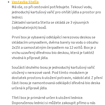
Vestavba Stella
Má vše, co při cestování potřebujete. Tekoucí vodu,
jednoduchý kartušový vařič pro ohřátí jídla a prostor pro
lednici.
Základní varianta Stella se skládá ze 3 výsuvných
(odjímatelných) boxů.
První box je vybavený odklápěcí nerezovou deskou se
skládacím umyvadlem, dvěma barely na vodu o obsahu
2x15l a samostatným čerpadlem na 12 voltů. Box je z
vrchu uzavřený dřevěnou bio deskou, která je taktéž
vhodná k přípravě jídla.
Součástí druhého boxu je jednoduchý kartušový vařič
uložený v nerezové vaně. Pod tímto modulem je
dostatek prostoru k uložení potravin, nádobí atd. Z pření
části boxu je namontovaná odklápěcí dřevěná bio deska
určená k přípravě jídla.
Třetí box je primárně určen k uložení lednice.
Doporučenou lednici si můžete zakoupit přímo u nás