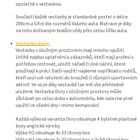
společně s vestavbou.
Součástí každé vestavby je standardně postel o délce
200cm a šířce dle rozměrů Vašeho auta. Matrace je díky
na míru došívaným bokům vždy přes celou šířku auta.
Vestavba Dory:
Vestavby s úložným prostorem mají mnoho využití.
Určitě najdou uplatnění u zákazníků, kteří mají profesí s
potřebou cestovat, uložit nářadí či jiné náčiní, které
používají k práci. Další využití najdeme například u rodičů,
kteří vozí své ratolesti do kroužků či různých sportovních
aktivit. Ve voze díky vestavbě lze mít vše přehledně
uložené. Vestavba Dory s úložnými prostory může
zůstávat po celou dobu v automobilu, kde nalezne plné
využití ve všední dny i mimo kempování.
Každá výšková varianta Dory obsahuje 4 bytelné plastové
boxy anglické výroby.
Výška H1 obsahuje 4x 33 litrový box
Výška H2 obsahuje 2x 33 litrový box a 2x 50 litrový box