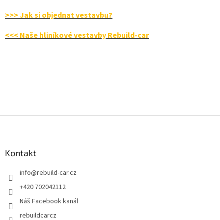
>>> Jak si objednat vestavbu?
<<< Naše hliníkové vestavby Rebuild-car
Z
á
p
a
Kontakt
t
info
@
rebuild-car.cz
í
+420 702042112
Náš Facebook kanál
rebuildcarcz