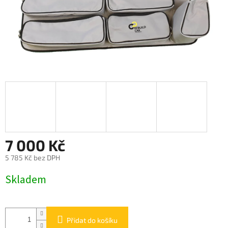
7 000 Kč
5 785 Kč bez DPH
Měrná
Skladem
cena:
Přidat do košíku