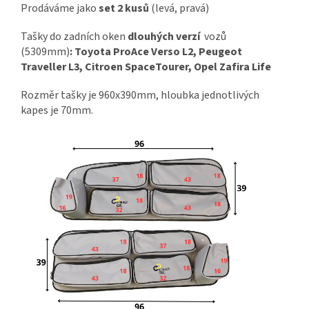
Prodáváme jako
set 2 kusů
(levá, pravá)
Tašky do zadních oken
dlouhých verzí
vozů
(5309mm)
: Toyota ProAce Verso L2, Peugeot
Traveller L3, Citroen SpaceTourer, Opel Zafira Life
Rozměr tašky je 960x390mm, hloubka jednotlivých
kapes je 70mm.