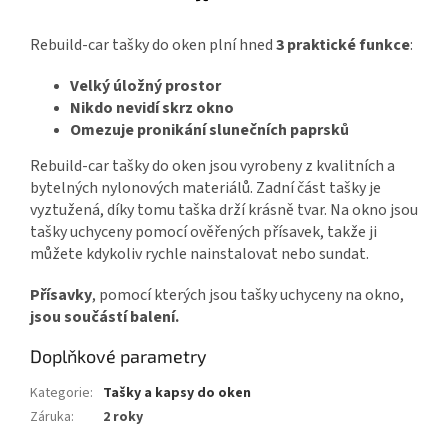
Rebuild-car tašky do oken plní hned
3 praktické funkce
:
Velký úložný prostor
Nikdo nevidí skrz okno
Omezuje pronikání slunečních paprsků
Rebuild-car tašky do oken jsou vyrobeny z kvalitních a
bytelných nylonových materiálů. Zadní část tašky je
vyztužená, díky tomu taška drží krásně tvar. Na okno jsou
tašky uchyceny pomocí ověřených přísavek, takže ji
můžete kdykoliv rychle nainstalovat nebo sundat.
Přísavky
, pomocí kterých jsou tašky uchyceny na okno,
jsou součástí balení.
Doplňkové parametry
Kategorie
:
Tašky a kapsy do oken
Záruka
:
2 roky