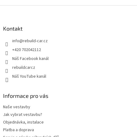
Z
á
p
a
Kontakt
t
info
@
rebuild-car.cz
í
+420 702042112
Náš Facebook kanál
rebuildcarcz
Náš YouTube kanál
Informace pro vás
Naše vestavby
Jak vybrat vestavbu?
Objednávka, instalace
Platba a doprava