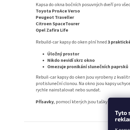
Kapsa do okna bočních posuvných dveří pro všec
Toyota ProAce Verso
Peugeot Traveller
Citroen SpaceTourer
Opel Zafira Life
Rebuild-car kapsy do oken plní hned
3 praktick
Úložný prostor
Nikdo nevidí skrz okno
Omezuje pronikání slunečních paprsků
Rebuil-car kapsy do oken jsou vyrobeny z kvalit
protisluneční clonou. Na okno jsou kapsy uchyc
rychle nainstalovat nebo sundat.
Přísavky
, pomocí kterých jsou tašky uchyceny 
Tyto 
rekla
Z