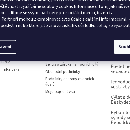
nalizaci obsahu a reklam, poskytování funkcí sociálních médií a a
vštěvnosti využíváme soubory cookie. Informace o tom, jak náš w
me, sdílíme se svými partnery pro sociální média, inzerci a
. Partneři mohou zkombinovat tyto údaje s dalšími informacemi, 
Informace pro vás
VIDEA
m poskytli nebo které jste znovu získali v důsledku toho, že využívát
Naše vestavby
Představ
rebuild-car.cz
stanů Re
Jak vybrat vestavbu?
702042112
avení
Souh
Objednávka, instalace
Představ
cebook kanál
vestaveb
Platba a doprava
dcarcz
Servis a záruka náhradních dílů
Postel n
uTube kanál
sedadle
Obchodní podmínky
Podmínky ochrany osobních
Jednoduc
údajů
vestavby
Moje objednávka
Výlet s d
Beskyde
Rybáři to
výhody v
Rebuildc