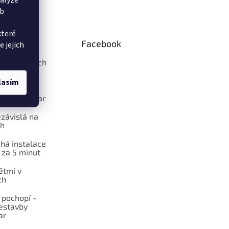
nalýze
eb
které
Facebook
e jejich
ení střešních
build-car
lasím
ení našich
 Rebuild-car
ezávislá na
ch
há instalace
 za 5 minut
ětmi v
ch
 pochopí -
estavby
ar