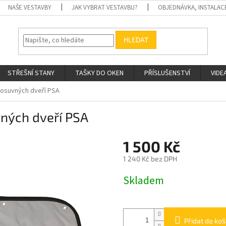
NAŠE VESTAVBY
JAK VYBRAT VESTAVBU?
OBJEDNÁVKA, INSTALAC
HLEDAT
STŘEŠNÍ STANY
TAŠKY DO OKEN
PŘÍSLUŠENSTVÍ
VIDE
posuvných dveří PSA
ných dveří PSA
1 500 Kč
1 240 Kč bez DPH
Měrná
Skladem
cena:
Přidat do koš