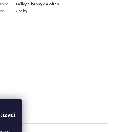
gorie
:
Tašky a kapsy do oken
ka
:
2 roky
lizaci