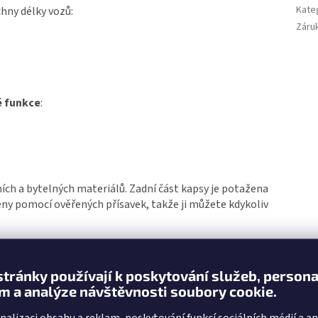
Kate
hny délky vozů:
Záru
é funkce
:
ních a bytelných materiálů. Zadní část kapsy je potažena
eny pomocí ověřených přísavek, takže ji můžete kdykoliv
na okno,
jsou součástí balení
.
stránky používají k poskytování služeb, persona
m a analýze návštěvnosti soubory cookie.