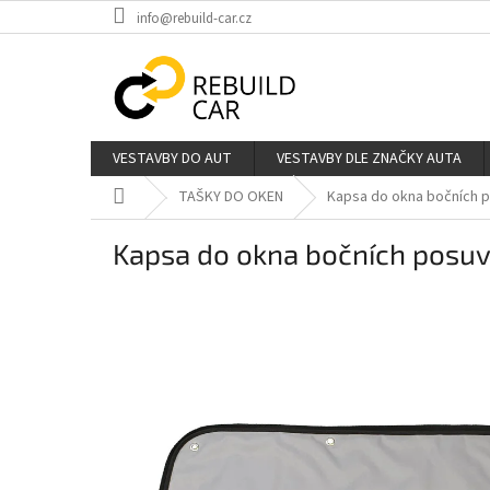
Přejít
info@rebuild-car.cz
na
obsah
VESTAVBY DO AUT
VESTAVBY DLE ZNAČKY AUTA
Domů
TAŠKY DO OKEN
Kapsa do okna bočních 
Kapsa do okna bočních posuv