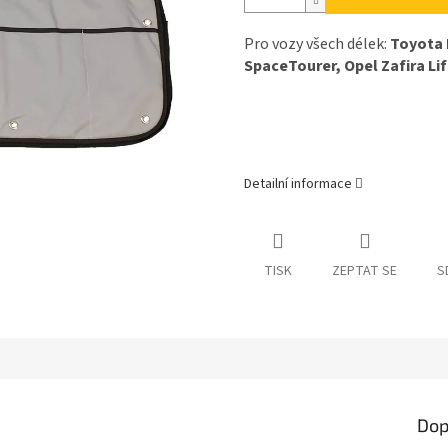
Pro vozy všech délek:
Toyota 
SpaceTourer, Opel Zafira Li
Detailní informace
TISK
ZEPTAT SE
S
Dop