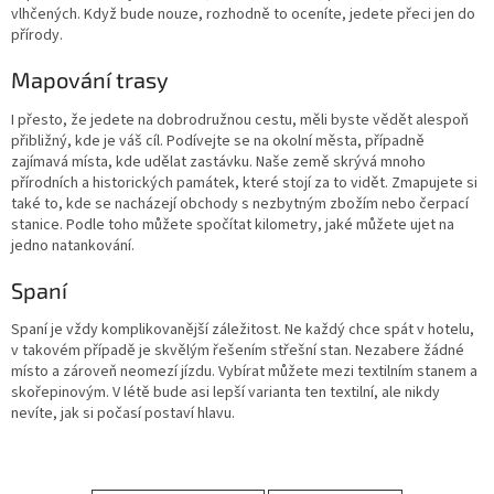
vlhčených. Když bude nouze, rozhodně to oceníte, jedete přeci jen do
přírody.
Mapování trasy
I přesto, že jedete na dobrodružnou cestu, měli byste vědět alespoň
přibližný, kde je váš cíl. Podívejte se na okolní města, případně
zajímavá místa, kde udělat zastávku. Naše země skrývá mnoho
přírodních a historických památek, které stojí za to vidět. Zmapujete si
také to, kde se nacházejí obchody s nezbytným zbožím nebo čerpací
stanice. Podle toho můžete spočítat kilometry, jaké můžete ujet na
jedno natankování.
Spaní
Spaní je vždy komplikovanější záležitost. Ne každý chce spát v hotelu,
v takovém případě je skvělým řešením střešní stan. Nezabere žádné
místo a zároveň neomezí jízdu. Vybírat můžete mezi textilním stanem a
skořepinovým. V létě bude asi lepší varianta ten textilní, ale nikdy
nevíte, jak si počasí postaví hlavu.