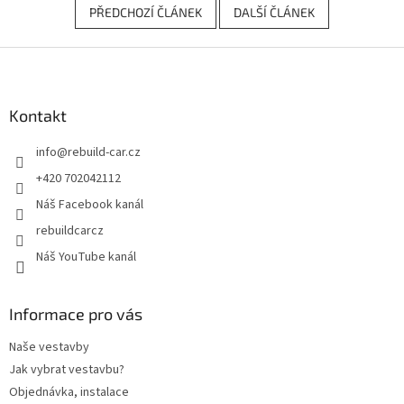
PŘEDCHOZÍ ČLÁNEK
DALŠÍ ČLÁNEK
Z
á
p
a
Kontakt
t
info
@
rebuild-car.cz
í
+420 702042112
Náš Facebook kanál
rebuildcarcz
Náš YouTube kanál
Informace pro vás
Naše vestavby
Jak vybrat vestavbu?
Objednávka, instalace