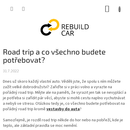
Přejít
NÁKUP
na
obsah
KOŠÍK
Road trip a co všechno budete
potřebovat?
31.7.2022
Dnes už skoro každý vlastní auto. Věděli jste, že spolu s ním můžete
zažít velké dobrodružství? Zařiďte si v práci volno a vyrazte na
pořádný road trip. Mějte ale na paměti, že vyrazit jen tak se nevyplácí a
je potřeba si zařídit pár věcí, abyste si mohli cestu naplno vychutnávat
a nebyli ve stresu. Otázkou tedy je, co všechno budete potřebovat na
pořádný road trip kromě
vestavby do auta
?
Samozřejmě, je rozdíl road trip někde do hor nebo na pobřeží, kde je
teplo, ale základní pravidla se moc nemění.