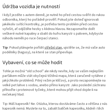
Údržba vozidla je nutností
I když jezdíte s autem denně, je nutné ho před cestou svěřit do rukou
odborníka, který ho pořádně prověří. Pokud jste doteď ignorovali
jakékoliv svítící kontrolky, je potřeba tento problém před cestou
vyřešit, ať odjíždíte hezky s klidnou hlavou. Nezapomeňte dolít
veškeré nutné kapaliny a sbalit do kufru kanystr s palivem, kdybyste
náhodu neměli po ruce čerpací stanici.
Tip
: Pokud plánujete pořídit
střešní stan
, ujistěte se, že má vaše auto
podélníky (hagusy), na které se stan připevňuje.
Vybavení, co se může hodit
Tohle je možná “old school” ale nikdy nevíte, kdy se vašim nejlepším
parťákem může stát obyčejná tištěná mapa, která zaručeně vytáhne z
jakýchkoliv problémů. Pitný režim je klíčový, a proto nezapomínejte na
velké pet lahve s vodou, anebo přímo kanystr. Jako poslední záchranu
přihoďte i proteinové tyčinky, které mohou přijít vhod dojde-li na
nečekaný hlad.
Tip: Máš kapesník? Ne. Otázka, kterou dostáváme často a většina z nás
kapesník nemá. Myslete na to, zabalit balíček kapesníku, klidně i těch