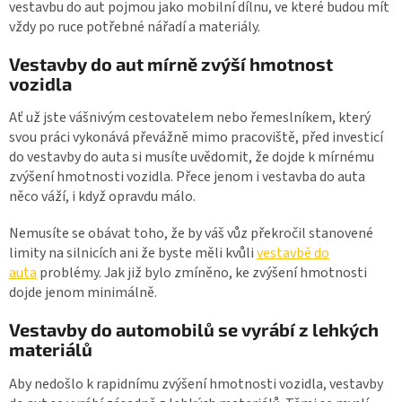
vestavbu do aut pojmou jako mobilní dílnu, ve které budou mít
vždy po ruce potřebné nářadí a materiály.
Vestavby do aut mírně zvýší hmotnost
vozidla
Ať už jste vášnivým cestovatelem nebo řemeslníkem, který
svou práci vykonává převážně mimo pracoviště, před investicí
do vestavby do auta si musíte uvědomit, že dojde k mírnému
zvýšení hmotnosti vozidla. Přece jenom i vestavba do auta
něco váží, i když opravdu málo.
Nemusíte se obávat toho, že by váš vůz překročil stanovené
limity na silnicích ani že byste měli kvůli
vestavbě do
auta
problémy. Jak již bylo zmíněno, ke zvýšení hmotnosti
dojde jenom minimálně.
Vestavby do automobilů se vyrábí z lehkých
materiálů
Aby nedošlo k rapidnímu zvýšení hmotnosti vozidla, vestavby