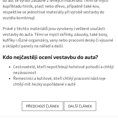
do aut se vyrábí zásadně z lehkých materiálů. Těmi se myslí
kupříkladu hliník, plast nebo dřevo, případně také kov,
respektive se jednotlivé materiály při výrobě vestavby do
vozidla kombinují.
Právě z těchto materiálů jsou vyrobeny i veškeré součásti
vestavby do auta. Těmi se myslí skřínky, zásuvky, také boxy,
kufříky i různé organizéry, vany nebo pracovní desky či výsuvné
a sklápěcí panely na nářadí a další.
Kdo nejčastěji ocení vestavbu do auta?
Cestovatelé, kteří nepotřebují hotelové pohodlí a chtějí
nezávaznost
Řemeslníci a kutilové, kteří chtějí pracovní nástroje
chtějí mít hezky uspořádané v autě
PŘEDCHOZÍ ČLÁNEK
DALŠÍ ČLÁNEK