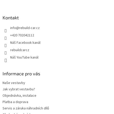
Z
á
p
a
Kontakt
t
info
@
rebuild-car.cz
í
+420 702042112
Náš Facebook kanál
rebuildcarcz
Náš YouTube kanál
Informace pro vás
Naše vestavby
Jak vybrat vestavbu?
Objednávka, instalace
Platba a doprava
Servis a záruka náhradních dílů