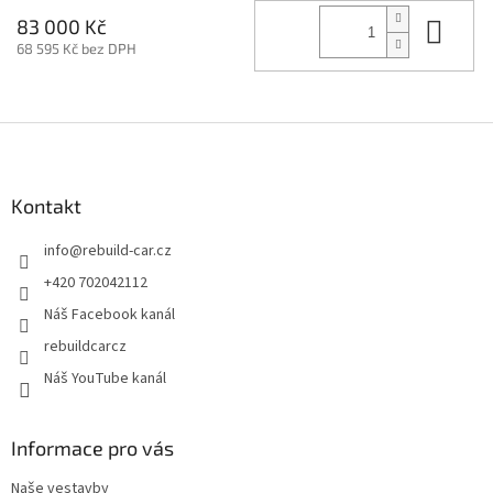
Do 
83 000 Kč
68 595 Kč bez DPH
Z
á
p
a
Kontakt
t
info
@
rebuild-car.cz
í
+420 702042112
Náš Facebook kanál
rebuildcarcz
Náš YouTube kanál
Informace pro vás
Naše vestavby