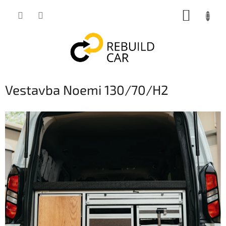
Přejít
NÁKUP
na
obsah
KOŠÍK
Vestavba Noemi 130/70/H2