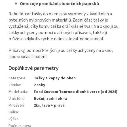
Omezuje pronikání slunečních paprsků
Rebuild-car tašky do oken jsou vyrobeny z kvalitních a
bytelných nylonových materiálů. Zadní část tašky je
vyztužená, díky tomu taška drží krásně tvar. Na okno jsou
tašky uchyceny pomocí ověřených přísavek, takže ji
můžete kdykoliv rychle nainstalovat nebo sundat.
Přísavky, pomocí kterých jsou tašky uchyceny na okno,
jsou součástí balení.
Doplňkové parametry
Kategorie
:
Tašky a kapsy do oken
Záruka
:
2 roky
Model auta
:
Ford Custom Tourneo dlouhá verze (od 2024)
Umístění
:
Boční, zadní okna
Množství
:
2ks, levá + pravá
Délka
:
Výška
:
Počet kapes
: