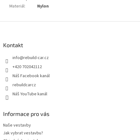
Materiál
:
Nylon
Z
á
p
a
Kontakt
t
info
@
rebuild-car.cz
í
+420 702042112
Náš Facebook kanál
rebuildcarcz
Náš YouTube kanál
Informace pro vás
Naše vestavby
Jak vybrat vestavbu?