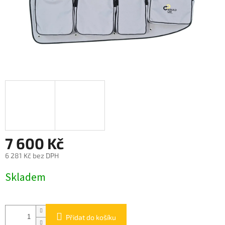
7 600 Kč
6 281 Kč bez DPH
Měrná
Skladem
cena:
Přidat do košíku