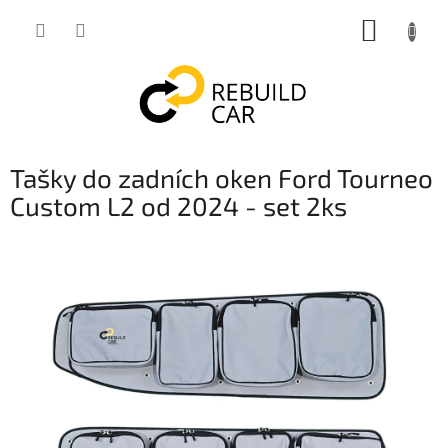
Přejít
NÁKUP
na
obsah
KOŠÍK
Tašky do zadních oken Ford Tourneo
Custom L2 od 2024 - set 2ks