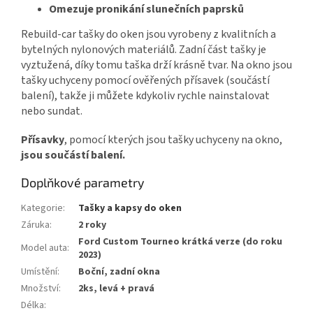
Omezuje pronikání slunečních paprsků
Rebuild-car tašky do oken jsou vyrobeny z kvalitních a
bytelných nylonových materiálů. Zadní část tašky je
vyztužená, díky tomu taška drží krásně tvar. Na okno jsou
tašky uchyceny pomocí ověřených přísavek (součástí
balení), takže ji můžete kdykoliv rychle nainstalovat
nebo sundat.
Přísavky
, pomocí kterých jsou tašky uchyceny na okno,
jsou součástí balení.
Doplňkové parametry
Kategorie
:
Tašky a kapsy do oken
Záruka
:
2 roky
Ford Custom Tourneo krátká verze (do roku
Model auta
:
2023)
Umístění
:
Boční, zadní okna
Množství
:
2ks, levá + pravá
Délka
: