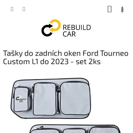
Přejít
NÁKUP
na
obsah
KOŠÍK
Tašky do zadních oken Ford Tourneo
Custom L1 do 2023 - set 2ks