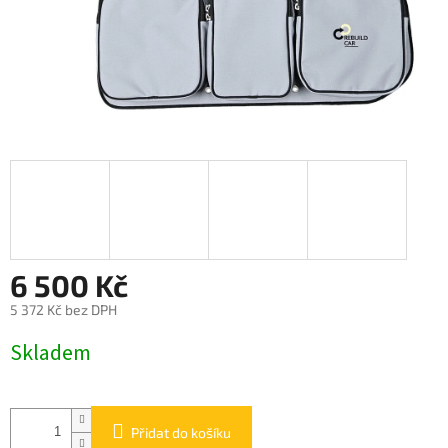
6 500 Kč
5 372 Kč bez DPH
Měrná
Skladem
cena:
Přidat do košíku