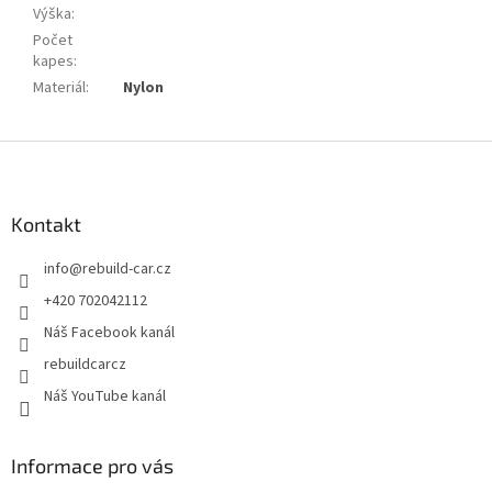
Výška
:
Počet
kapes
:
Materiál
:
Nylon
Z
á
p
a
Kontakt
t
info
@
rebuild-car.cz
í
+420 702042112
Náš Facebook kanál
rebuildcarcz
Náš YouTube kanál
Informace pro vás