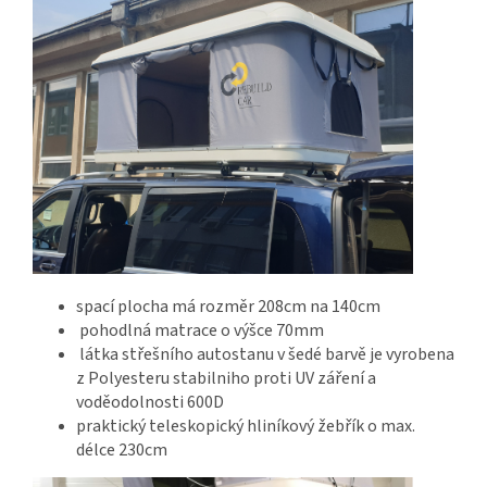
spací plocha má rozměr 208cm na 140cm
pohodlná matrace o výšce 70mm
látka střešního autostanu v šedé barvě je vyrobena
z Polyesteru stabilniho proti UV záření a
voděodolnosti 600D
praktický teleskopický hliníkový žebřík o max.
délce 230cm