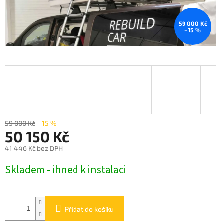
59 000 Kč
–15 %
59 000 Kč
–15 %
50 150 Kč
41 446 Kč bez DPH
Měrná
Skladem - ihned k instalaci
cena:
Přidat do košíku