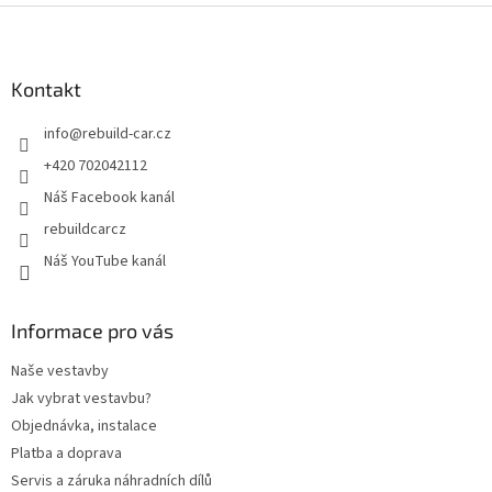
Z
á
p
a
Kontakt
t
info
@
rebuild-car.cz
í
+420 702042112
Náš Facebook kanál
rebuildcarcz
Náš YouTube kanál
Informace pro vás
Naše vestavby
Jak vybrat vestavbu?
Objednávka, instalace
Platba a doprava
Servis a záruka náhradních dílů