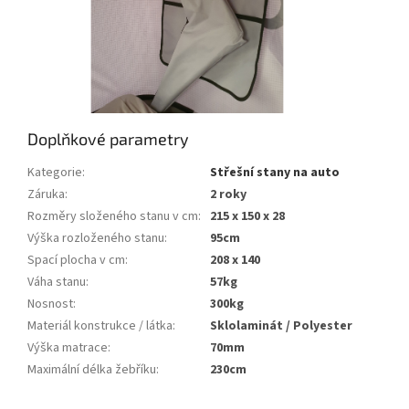
Doplňkové parametry
Kategorie
:
Střešní stany na auto
Záruka
:
2 roky
Rozměry složeného stanu v cm
:
215 x 150 x 28
Výška rozloženého stanu
:
95cm
Spací plocha v cm
:
208 x 140
Váha stanu
:
57kg
Nosnost
:
300kg
Materiál konstrukce / látka
:
Sklolaminát / Polyester
Výška matrace
:
70mm
Maximální délka žebříku
:
230cm