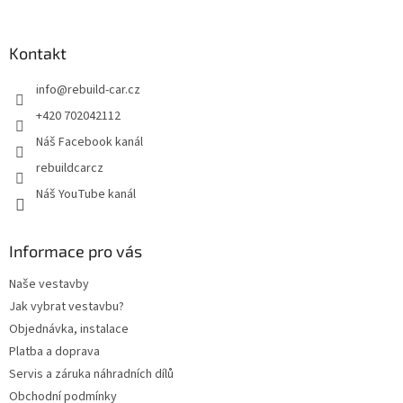
á
p
a
Kontakt
t
info
@
rebuild-car.cz
í
+420 702042112
Náš Facebook kanál
rebuildcarcz
Náš YouTube kanál
Informace pro vás
Naše vestavby
Jak vybrat vestavbu?
Objednávka, instalace
Platba a doprava
Servis a záruka náhradních dílů
Obchodní podmínky