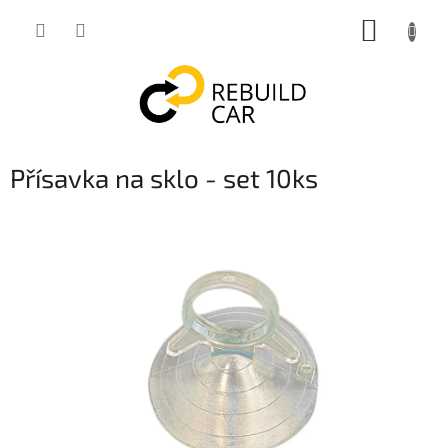
Přejít
NÁKUP
na
obsah
KOŠÍK
Přísavka na sklo - set 10ks