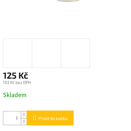
125 Kč
103 Kč bez DPH
Měrná
Skladem
cena:
Přidat do košíku