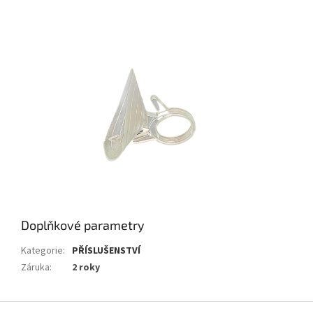
Doplňkové parametry
Kategorie
:
PŘÍSLUŠENSTVÍ
Záruka
:
2 roky
Z