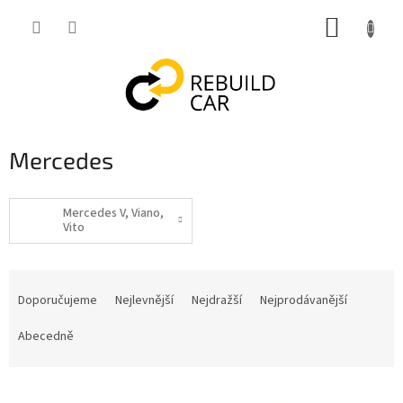
Přejít
NÁKUP
na
obsah
KOŠÍK
Mercedes
Mercedes V, Viano,
Vito
Ř
a
Doporučujeme
Nejlevnější
Nejdražší
Nejprodávanější
z
e
Abecedně
n
í
V
p