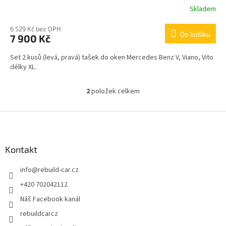
Skladem
6 529 Kč bez DPH
Do košíku
7 900 Kč
Set 2 kusů (levá, pravá) tašek do oken Mercedes Benz V, Viano, Vito
délky XL.
2
položek celkem
O
v
l
Z
á
á
d
p
a
a
Kontakt
c
t
í
info
@
rebuild-car.cz
í
p
r
+420 702042112
v
Náš Facebook kanál
k
y
rebuildcarcz
v