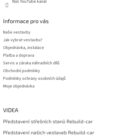
Náš YouTube kanál
ý
p
i
s
Informace pro vás
u
Naše vestavby
Jak vybrat vestavbu?
Objednávka, instalace
Platba a doprava
Servis a záruka náhradních dílů
Obchodní podmínky
Podmínky ochrany osobních údajů
Moje objednávka
VIDEA
Představení střešních stanů Rebuild-car
Představení našich vestaveb Rebuild-car